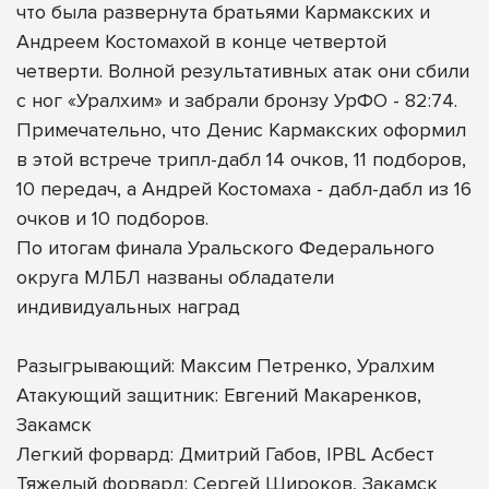
что была развернута братьями Кармакских и
Андреем Костомахой в конце четвертой
четверти. Волной результативных атак они сбили
с ног «Уралхим» и забрали бронзу УрФО - 82:74.
Примечательно, что Денис Кармакских оформил
в этой встрече трипл-дабл 14 очков, 11 подборов,
10 передач, а Андрей Костомаха - дабл-дабл из 16
очков и 10 подборов.
По итогам финала Уральского Федерального
округа МЛБЛ названы обладатели
индивидуальных наград
Разыгрывающий: Максим Петренко, Уралхим
Атакующий защитник: Евгений Макаренков,
Закамск
Легкий форвард: Дмитрий Габов, IPBL Асбест
Тяжелый форвард: Сергей Широков, Закамск