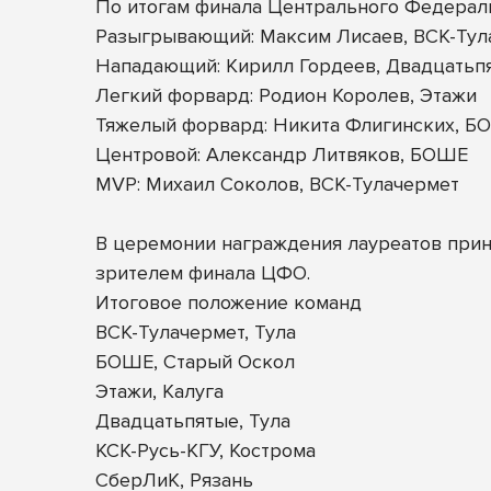
По итогам финала Центрального Федерал
Разыгрывающий: Максим Лисаев, ВСК-Тул
Нападающий: Кирилл Гордеев, Двадцатьп
Легкий форвард: Родион Королев, Этажи
Тяжелый форвард: Никита Флигинских, Б
Центровой: Александр Литвяков, БОШЕ
MVP: Михаил Соколов, ВСК-Тулачермет
В церемонии награждения лауреатов прин
зрителем финала ЦФО.
Итоговое положение команд
ВСК-Тулачермет, Тула
БОШЕ, Старый Оскол
Этажи, Калуга
Двадцатьпятые, Тула
КСК-Русь-КГУ, Кострома
СберЛиК, Рязань