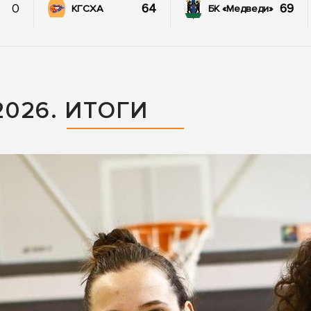
0
64
69
КГСХА
БК «Медведи»
026. ИТОГИ