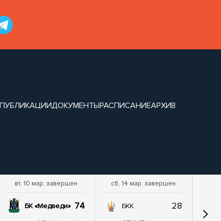
ПУБЛИКАЦИИ
ДОКУМЕНТЫ
РАСПИСАНИЕ
АРХИВ
вт, 10 мар. завершен
сб, 14 мар. завершен
сб,
74
28
БК «Медведи»
БКК