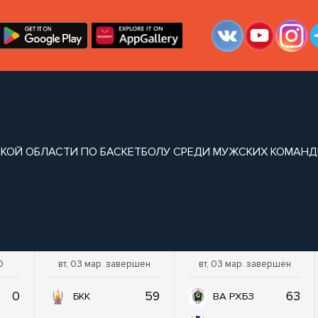
КОЙ ОБЛАСТИ ПО БАСКЕТБОЛУ СРЕДИ МУЖСКИХ КОМАНД
0
вт, 03 мар. завершен
вт, 03 мар. завершен
0
59
63
БКК
ВА РХБЗ
ужских команд