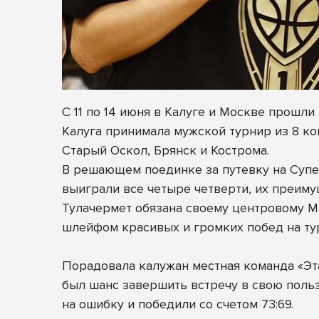
С 11 по 14 июня в Калуге и Москве прош
Калуга принимала мужской турнир из 8 ком
Старый Оскол, Брянск и Кострома.
В решающем поединке за путевку на Супе
выиграли все четыре четверти, их преиму
Тулачермет обязана своему центровому Ми
шлейфом красивых и громких побед на ту
Порадовала калужан местная команда «Эта
был шанс завершить встречу в свою польз
на ошибку и победили со счетом 73:69.