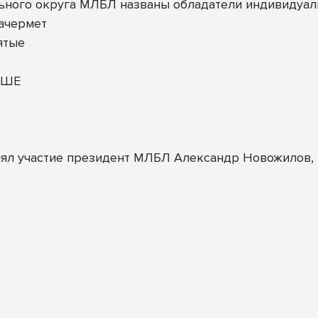
ьного округа МЛБЛ названы обладатели индивидуал
ачермет
ятые
ОШЕ
ял участие президент МЛБЛ Александр Новожилов, к