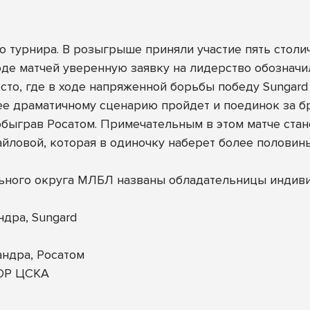
 турнира. В розыгрыше приняли участие пять столич
оде матчей уверенную заявку на лидерство обознач
сто, где в ходе напряженной борьбы победу Sungar
ее драматичному сценарию пройдет и поединок за бр
 обыграв Росатом. Примечательным в этом матче ст
вой, которая в одиночку наберет более половины 
ьного округа МЛБЛ названы обладательницы индив
дра, Sungard
ндра, Росатом
ОР ЦСКА