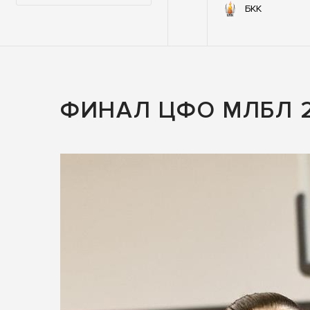
73
72
ХБЗ
ЯМР
БКК
ФИНАЛ ЦФО МЛБЛ 2