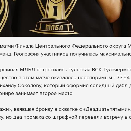
ли матчи Финала Центрального Федерального округа
анд. География участников получилась максимально 
рфинал МЛБЛ встретились тульская ВСК-Тулачермет
щество в этом матче оказалось неоспоримым - 73:54.
хаилу Соколову, который оформил солидный дабл-даб
рнире занимает второе место.
жи», взявшая бронзу в схватке с «Двадцатьпятыми».
у, но два промаха со штрафной перевели встречу в о