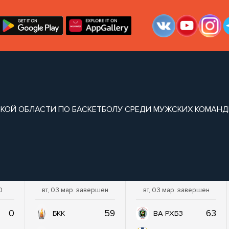
КОЙ ОБЛАСТИ ПО БАСКЕТБОЛУ СРЕДИ МУЖСКИХ КОМАНД
0
вт, 03 мар. завершен
вт, 03 мар. завершен
0
59
63
БКК
ВА РХБЗ
ужских команд