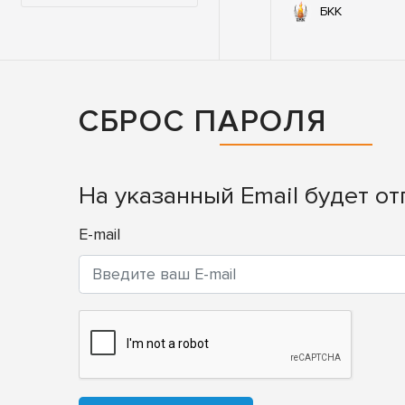
73
72
ХБЗ
ЯМР
БКК
CБРОС ПАРОЛЯ
На указанный Email будет о
E-mail