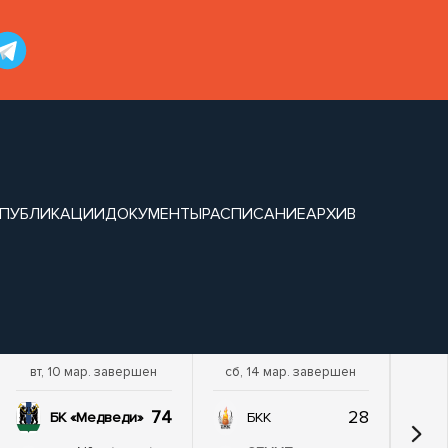
ПУБЛИКАЦИИ
ДОКУМЕНТЫ
РАСПИСАНИЕ
АРХИВ
вт, 10 мар. завершен
сб, 14 мар. завершен
сб,
74
28
БК «Медведи»
БКК